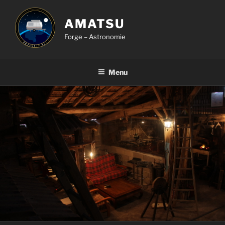
Aller
au
AMATSU
contenu
Forge – Astronomie
principal
Menu